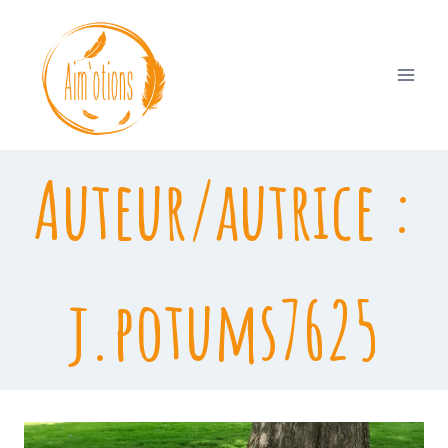
Aller
au
contenu
Auteur/autrice :
j.potums7625